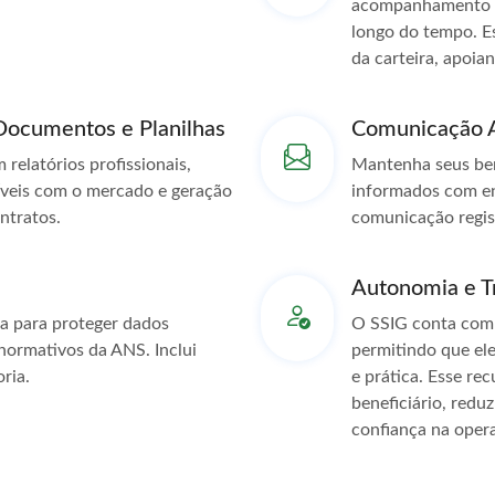
acompanhamento da
longo do tempo. Es
da carteira, apoia
Documentos e Planilhas
Comunicação 
 relatórios profissionais,
Mantenha seus ben
veis com o mercado e geração
informados com en
ntratos.
comunicação regis
Autonomia e Tr
da para proteger dados
O SSIG conta com u
 normativos da ANS. Inclui
permitindo que el
ria.
e prática. Esse r
beneficiário, redu
confiança na oper