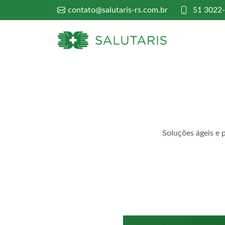
contato@salutaris-rs.com.br
51 3022
Soluções ágeis e 